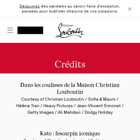
Skip
Découvrez
des sandales au savoir-faire d'exception,
to
pensées pour sublimer chacune de vos occasions.
Content
Ferme
Christian Louboutin - Accueil
RECHERCHER
MON COMPTE
Ma
wishlist
SHOPPING CART
Crédits
Dans les coulisses de la Maison Christian
Louboutin
Courtesy of Christian Louboutin / Sofia & Mauro /
Hélène Tran / Heavy Pictures / Jean-VIncent Simonet /
Getty Images / Ali Mahdavi / Dodgy Holiday
Kate : l'escarpin iconique