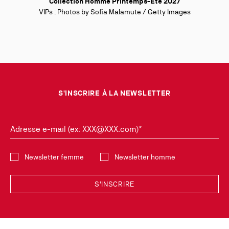
Collection Homme Printemps-Été 2027
VIPs : Photos by Sofia Malamute / Getty Images
S'INSCRIRE À LA NEWSLETTER
Adresse e-mail (ex: XXX@XXX.com)*
Sélectionnez la collection
Newsletter femme
Newsletter homme
S'INSCRIRE
Découvrez en exclusivité les nouvelles collections et dernières tendances
en vous inscrivant à notre Newsletter. Vous pourrez vous désinscrire
simplement en cliquant sur le lien prévu à cet effet dans les newsletters