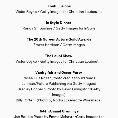
Loubillusions
Victor Boyko / Getty Images for Christian Louboutin
In Style
Dinner
Randy Shropshire / Getty Images for InStyle
The 28th Screen Actors Guild Awards
Frazer Harrison / Getty Images
The Loubi Show
Victor Boyko / Getty Images for Christian Louboutin
Vanity fair and Oscar Party
Tracee Ellis Ross : (Photo credit should read P.
Lehman/Future Publishing via Getty Images)
Bradley Cooper : (Photo by David Livingston/Getty
Images)
Billy Porter : (Photo by Rodin Eckenroth/WireImage)
64
th
Annual Grammys
Jon Batiste
Photo by Emma McIntyre/Getty Images for