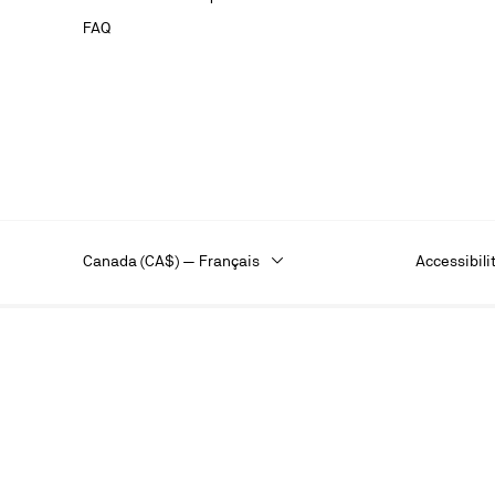
une réclamat
FAQ
veuillez cons
Restez 
des publ
Canada (CA$) — Français
Accessibili