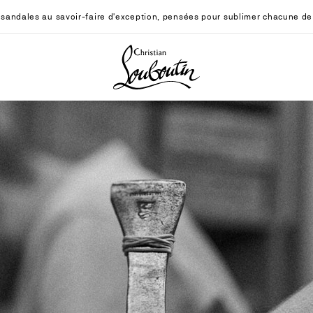
sandales au savoir-faire d'exception, pensées pour sublimer chacune de
Christian Louboutin - Accueil