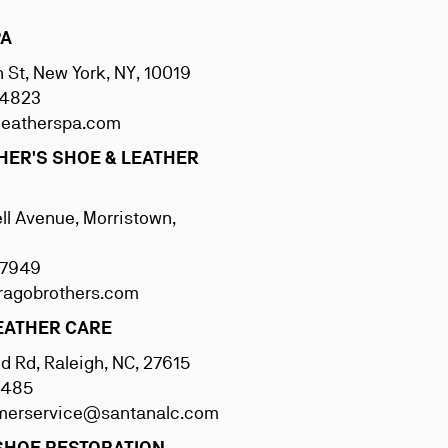
PA
 St, New York, NY, 10019
2.4823
leatherspa.com
HER'S SHOE & LEATHER
l Avenue, Morristown,
9.7949
ragobrothers.com
EATHER CARE
 Rd, Raleigh, NC, 27615
.8485
merservice@santanalc.com
SHOE RESTORATION