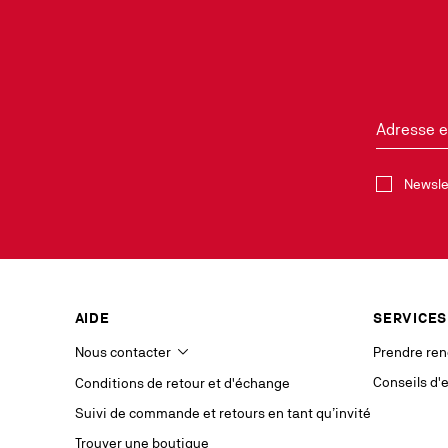
Adresse e
Sélectionne
Newsle
Découvrez en 
Newsletter. V
newsletters 
légitime, aux
Pour cette m
AIDE
SERVICES
transmises à 
Elles seront
Nous contacter
Prendre re
dernier cont
données perso
Conseils d'
Conditions de retour et d'échange
de limitatio
adressant à
Suivi de commande et retours en tant qu’invité
Trouver une boutique
Si vous n’ête