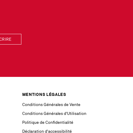
SCRIRE
notre
ans les
intérêt
an Louboutin.
ront être
MENTIONS LÉGALES
services.
e votre
Conditions Générales de Vente
otection des
position et
Conditions Générales d'Utilisation
ous
Politique de Confidentialité
Déclaration d'accessibilité
ouvez adresser