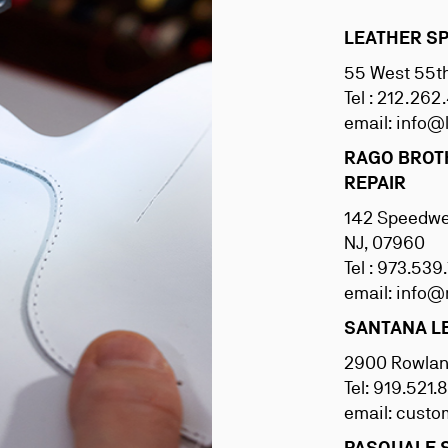
LEATHER S
55 West 55th
Tel : 212.26
email:
info@
RAGO BROT
REPAIR
142 Speedwel
NJ, 07960
Tel : 973.53
email:
info@
SANTANA L
2900 Rowland
Tel: 919.521
email:
custo
PASQUALE 