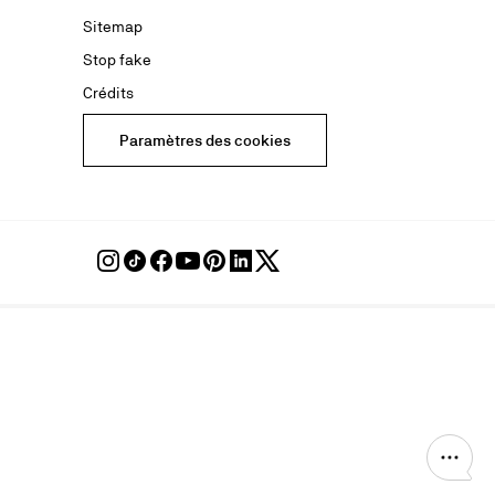
mation,
Sitemap
Stop fake
(y compris
Crédits
Paramètres des cookies
Suivre
Suivre
Suivre
Suivre
Suivre
Suivre
Suivre
Louboutin
Louboutin
Louboutin
Louboutin
Louboutin
Louboutin
Louboutin
sur
sur
sur
sur
sur
sur
sur
Instagram
TikTok
Facebook
Youtube
Pinterest
LinkedIn
Twitter