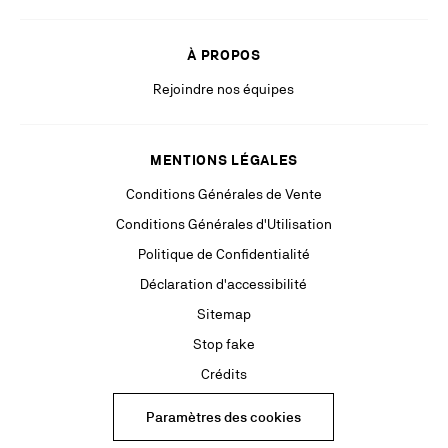
internet.
Restez à la pointe grâce à des communications pertinentes de la part
À PROPOS
de nos partenaires (y compris des publicités personnalisées via les
Rejoindre nos équipes
réseaux sociaux & plateformes digitales).
MENTIONS LÉGALES
Conditions Générales de Vente
Conditions Générales d'Utilisation
Politique de Confidentialité
Déclaration d'accessibilité
Sitemap
Stop fake
Crédits
Paramètres des cookies