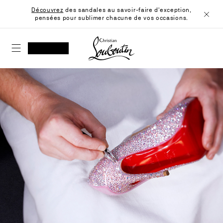
Skip
Découvrez
des sandales au savoir-faire d'exception,
to
pensées pour sublimer chacune de vos occasions.
Content
Ferme
Christian Louboutin - Accueil
RECHERCHER
MON COMPTE
Ma
wishlist
SHOPPING CART