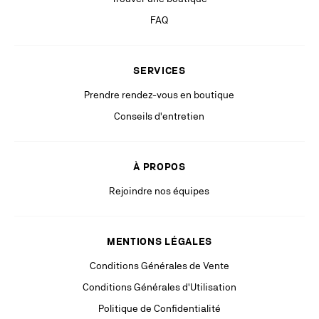
applicable en matière de protection des données personnelles, vous
FAQ
bénéficiez d'un droit d'accès, de rectification, de suppression, d’opposition
et de limitation aux traitements des informations vous concernant, que
vous pouvez exercer en vous adressant à
privacy.europe@christianlouboutin.com
.
SERVICES
Si vous n’êtes pas satisfait de notre réponse dans le cadre de l’exercice
Prendre rendez-vous en boutique
de vos droits, vous pouvez adresser une réclamation auprès de l’autorité
de protection des données compétente. Pour plus d’information, veuillez
Conseils d'entretien
consulter notre
Politique de Confidentialité
disponible sur notre site
internet.
Restez à la pointe grâce à des communications pertinentes de la part
À PROPOS
de nos partenaires (y compris des publicités personnalisées via les
Rejoindre nos équipes
réseaux sociaux & plateformes digitales).
MENTIONS LÉGALES
Conditions Générales de Vente
Conditions Générales d'Utilisation
Politique de Confidentialité