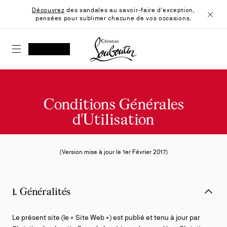
Skip
Découvrez
des sandales au savoir-faire d'exception,
to
pensées pour sublimer chacune de vos occasions.
Content
Ferme
Christian Louboutin - Accueil
RECHERCHER
MON COMPTE
Ma
wishlist
SHOPPING CART
Conditions Générales
d'Utilisation
(Version mise à jour le 1er Février 2017)
1. Généralités
Le présent site (le « Site Web ») est publié et tenu à jour par