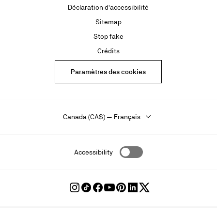
Déclaration d'accessibilité
Sitemap
Stop fake
Crédits
Paramètres des cookies
Canada (CA$) — Français
Accessibility
Suivre
Suivre
Suivre
Suivre
Suivre
Suivre
Suivre
Louboutin
Louboutin
Louboutin
Louboutin
Louboutin
Louboutin
Louboutin
sur
sur
sur
sur
sur
sur
sur