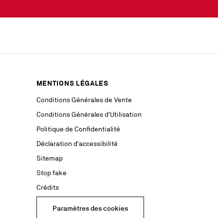
notre
ans les
intérêt
an Louboutin.
ront être
services.
e votre
otection des
position et
ous
MENTIONS LÉGALES
Conditions Générales de Vente
ouvez adresser
Conditions Générales d'Utilisation
mation,
Politique de Confidentialité
Déclaration d'accessibilité
(y compris
Sitemap
Stop fake
Crédits
Paramètres des cookies