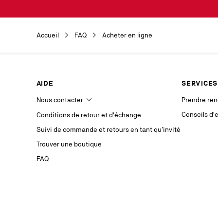
Découvrez en 
Newsletter. V
newsletters 
légitime, aux
Accueil
FAQ
Acheter en ligne
Pour cette m
transmises à 
Elles seront
dernier cont
données perso
de limitatio
AIDE
SERVICES
adressant à
Nous contacter
Prendre re
Si vous n’ête
Conseils d'
Conditions de retour et d'échange
une réclamat
veuillez cons
Suivi de commande et retours en tant qu’invité
Trouver une boutique
Restez 
des publ
FAQ