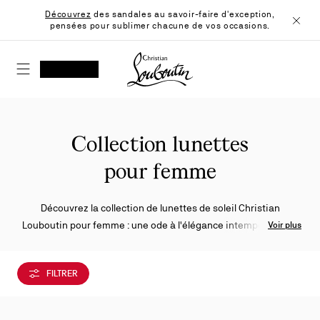
Skip
Découvrez
des sandales au savoir-faire d'exception,
to
pensées pour sublimer chacune de vos occasions.
Content
Ferme
Christian Louboutin - Accueil
RECHERCHER
MON COMPTE
Ma
wishlist
SHOPPING CART
Collection lunettes
pour femme
Découvrez la collection de lunettes de soleil Christian
Louboutin pour femme : une ode à l'élégance intemporelle, où
Voir plus
l'héritage iconique de la Maison se mêle à une sophistication
moderne. Chaque silhouette révèle des lignes sculpturales et
FILTRER
des détails raffinés, incarnant l'esprit audacieux de la femme
Louboutin.