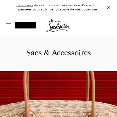
Skip
Découvrez
des sandales au savoir-faire d'exception,
to
pensées pour sublimer chacune de vos occasions.
Content
Ferme
Christian Louboutin - Accueil
RECHERCHER
MON COMPTE
Ma
wishlist
SHOPPING CART
Sacs & Accessoires