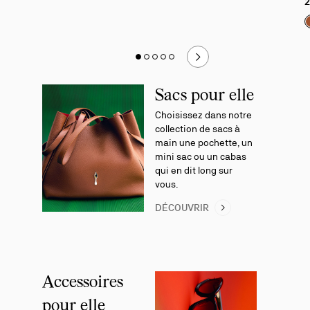
2
Slide
Diapositive 1
Slide of 5 - Sacs & accessoires : La sélection produits nouveautés
Diapositive 2
Slide of 5 - Sacs & accessoires : La sélection produits nouveautés
Diapositive 3
Slide of 5 - Sacs & accessoires : La sélection produits nouveautés
Diapositive 4
Slide of 5 - Sacs & accessoires : La sélection produits nouveautés
Diapositive 5
Slide of 5 - Sacs & accessoires : La sélection produits nouveautés
1
of
5
Sacs pour elle
-
Choisissez dans notre
Sacs
collection de sacs à
&
main une pochette, un
accessoires
mini sac ou un cabas
:
qui en dit long sur
La
vous.
sélection
produits
DÉCOUVRIR
nouveautés
Accessoires
pour elle