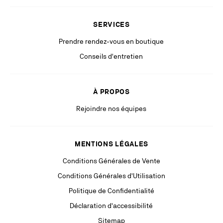
de vos droits, vous pouvez adresser une réclamation auprès de l’autorité
de protection des données compétente. Pour plus d’information, veuillez
SERVICES
consulter notre
Politique de Confidentialité
disponible sur notre site
internet.
Prendre rendez-vous en boutique
Restez à la pointe grâce à des communications pertinentes de la part
Conseils d'entretien
de nos partenaires (y compris des publicités personnalisées via les
réseaux sociaux & plateformes digitales).
À PROPOS
Rejoindre nos équipes
MENTIONS LÉGALES
Conditions Générales de Vente
Conditions Générales d'Utilisation
Politique de Confidentialité
Déclaration d'accessibilité
Sitemap