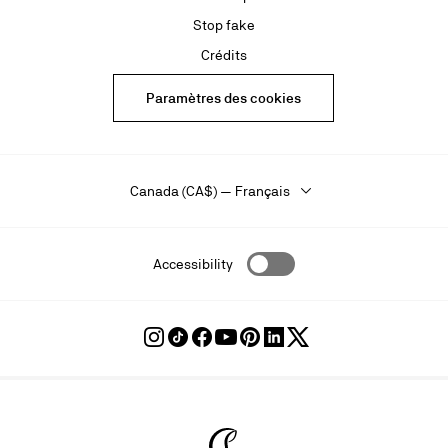
Stop fake
Crédits
Paramètres des cookies
Canada (CA$) — Français
Accessibility
Suivre
Suivre
Suivre
Suivre
Suivre
Suivre
Suivre
Louboutin
Louboutin
Louboutin
Louboutin
Louboutin
Louboutin
Louboutin
sur
sur
sur
sur
sur
sur
sur
Instagram
TikTok
Facebook
Youtube
Pinterest
LinkedIn
Twitter
Christian Louboutin - Accueil