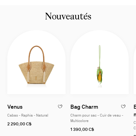
Nouveautés
Venus
Bag Charm
AJOUTER À LA WISLIST - VENUS - CABAS 
AJOUTER 
Cabas - Raphia - Natural
Charm pour sac - Cuir de veau -
Multicolore
C
2 290,00 C$
C
1 390,00 C$