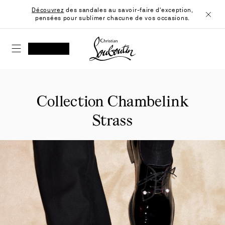
Skip
Découvrez
des sandales au savoir-faire d'exception,
to
pensées pour sublimer chacune de vos occasions.
Content
Ferme
Christian Louboutin - Accueil
RECHERCHER
MON COMPTE
Ma
wishlist
SHOPPING CART
Collection Chambelink
Strass