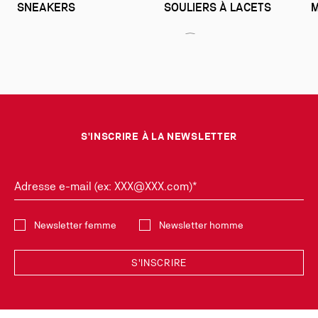
SNEAKERS
SOULIERS À LACETS
M
Slide
1
Diapositive 1
Slide of 2 - Homme
Diapositive 2
Slide of 2 - Homme
of
2
-
Homme
S'INSCRIRE À LA NEWSLETTER
Adresse e-mail (ex: XXX@XXX.com)*
Sélectionnez la collection
Newsletter femme
Newsletter homme
S'INSCRIRE
Découvrez en exclusivité les nouvelles collections et dernières tendances
en vous inscrivant à notre Newsletter. Vous pourrez vous désinscrire