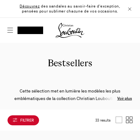
Skip
Découvrez
des sandales au savoir-faire d'exception,
to
pensées pour sublimer chacune de vos occasions.
Content
Ferme
Christian Louboutin - Accueil
RECHERCHER
MON COMPTE
Ma
wishlist
SHOPPING CART
Bestsellers
Cette sélection met en lumière les modèles les plus
emblématiques de la collection Christian Louboutin pour
Voir plus
homme. Des sneakers montantes aux derbies effilés, souliers
bateau, sacs et accessoires, chaque pièce reflète le style
FILTRER
33 results
unique de la Maison.
List
Grid