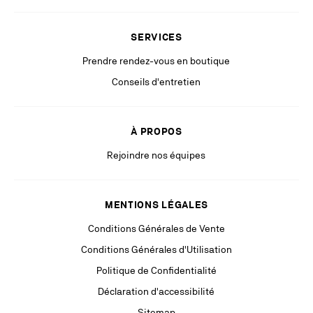
de vos droits, vous pouvez adresser une réclamation auprès de l’autorité
de protection des données compétente. Pour plus d’information, veuillez
SERVICES
consulter notre
Politique de Confidentialité
disponible sur notre site
internet.
Prendre rendez-vous en boutique
Restez à la pointe grâce à des communications pertinentes de la part
Conseils d'entretien
de nos partenaires (y compris des publicités personnalisées via les
réseaux sociaux & plateformes digitales).
À PROPOS
Rejoindre nos équipes
MENTIONS LÉGALES
Conditions Générales de Vente
Conditions Générales d'Utilisation
Politique de Confidentialité
Déclaration d'accessibilité
Sitemap