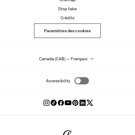
Stop fake
Crédits
Paramètres des cookies
Canada (CA$) — Français
Accessibility
Suivre
Suivre
Suivre
Suivre
Suivre
Suivre
Suivre
Louboutin
Louboutin
Louboutin
Louboutin
Louboutin
Louboutin
Louboutin
sur
sur
sur
sur
sur
sur
sur
Instagram
TikTok
Facebook
Youtube
Pinterest
LinkedIn
Twitter
Christian Louboutin - Accueil