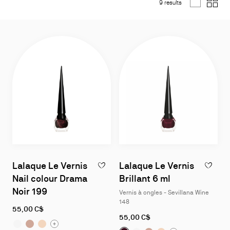
9 results
List
Grid
Lalaque Le Vernis
Lalaque Le Vernis
AJOUTER À LA WISLIST - LALAQUE LE VE
AJOUTER 
Nail colour Drama
Brillant 6 ml
Noir 199
Vernis à ongles - Sevillana Wine
148
55,00 C$
55,00 C$
Lalaque Le Vernis Nail colour Drama Noir 199:
Lalaque Le Vernis Nail colour Drama Noir 199:
Lalaque Le Vernis Nail colour Drama Noir 199:
Vernis à on
Vernis à
Verni