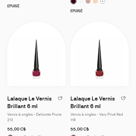
Lalaque Le Vernis Brillant 6 
Lalaque Le Vernis Brillant
Lalaque Le Vernis Bril
Lalaque Le Vernis B
EPUISÉ
EPUISÉ
Lalaque Le Vernis
Lalaque Le Vernis
AJOUTER À LA WISLIST - LALAQUE LE VER
AJOUTER 
Brillant 6 ml
Brillant 6 ml
Vernis à ongles - Delicotte Prune
Vernis à ongles - Very Privé Red
213
118
55,00 C$
55,00 C$