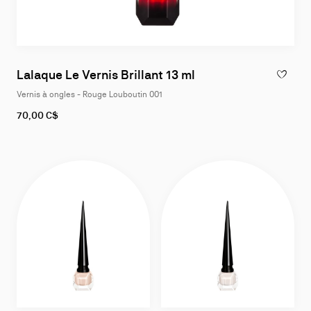
Lalaque Le Vernis Brillant 13 ml
AJOUTER 
Vernis à ongles - Rouge Louboutin 001
70,00 C$