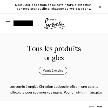
Skip
Découvrez
des sandales au savoir-faire d'exception,
to
pensées pour sublimer chacune de vos occasions.
Content
Ferme
Christian Louboutin - Accueil
RECHERCHER
MON COMPTE
Ma
wishlist
SHOPPING CART
Tous les produits
ongles
Vernis à ongles
Les vernis à ongles Christian Louboutin offrent une palette
multicolore pour sublimer vos mains. Pour un style audacieux,
Voir plus
il est possible de les assortir à la semelle rouge emblématique
de vos escarpins.