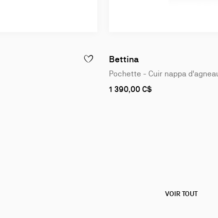
Bettina
IL - ACÉTATE - SHINY BLACK
AJOUTER À LA WISLIST - BAG CHARM - PORT
Pochette - Cuir nappa d'agnea
1 390,00 C$
VOIR TOUT