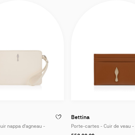
Bettina
- BETTINA PETIT MODÈLE - POCHETTE - CUIR DE VEAU LISSE - MARIN
AJOUTER À LA WISLIST - BETTINA - POCH
uir nappa d'agneau -
Porte-cartes - Cuir de veau -