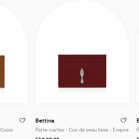
Bettina
E
ETTE - CUIR NAPPA D'AGNEAU - SUZURAN
AJOUTER À LA WISLIST - BETTINA - PORTE-CARTES - CUIR DE
AJOUTER À
 Cuoio
Porte-cartes - Cuir de veau lisse - Empire
P