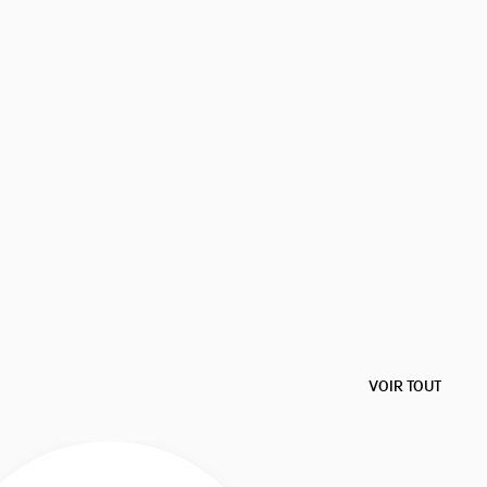
SLIST - W CL LOGO - CEINTURE - CUIR DE VEAU - NOIR
VOIR TOUT