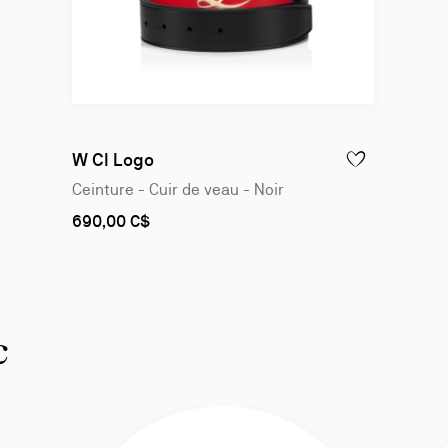
W Cl Logo
AJOUTER À LA WI
Ceinture - Cuir de veau - Noir
As
690,00 C$
low
as
c