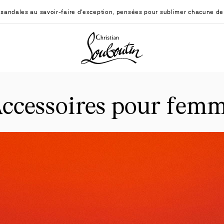
sandales au savoir-faire d'exception, pensées pour sublimer chacune de
Christian Louboutin - Accueil
ccessoires pour fem