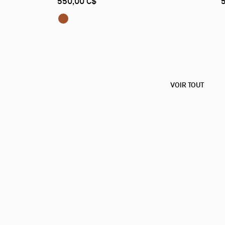
550,00 C$
 de veau - Cuoio
Bettina:
Porte-cartes - Cuir de veau - Cuoio
VOIR TOUT