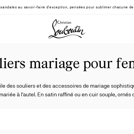
sandales au savoir-faire d'exception, pensées pour sublimer chacune de
Christian Louboutin - Accueil
liers mariage pour f
ile des souliers et des accessoires de mariage sophistiq
ée à l'autel. En satin raffiné ou en cuir souple, ornés d
 élégance sobre, chaque mariée trouvera son style Loub