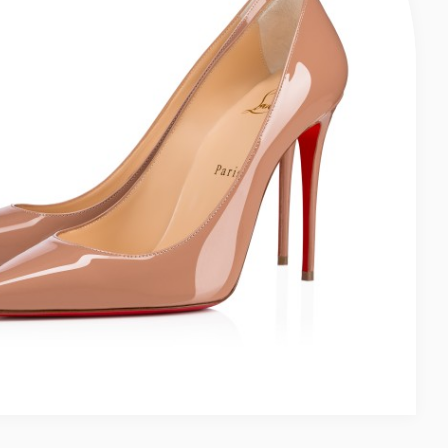
FEMME
AJOUTER À LA WISLIST - LOUBI QUEEN - SANDALES À BRIDES 100 MM - CUIR NAPPA - BIANCO - FEMME