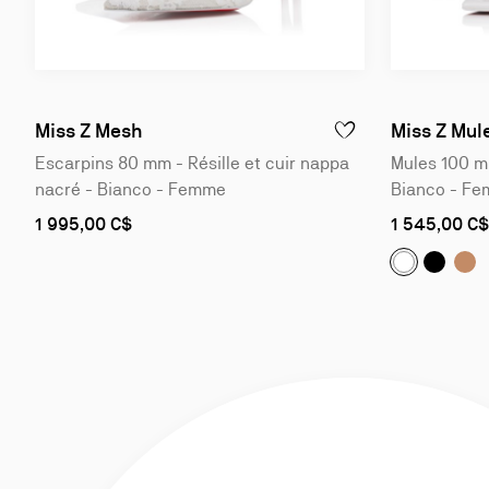
Slide
Slide
1
1
of
of
Miss Z Mesh
Miss Z Mul
AJOUTER À LA WISLIST
4
4
Escarpins 80 mm - Résille et cuir nappa
Mules 100 mm
nacré - Bianco - Femme
Bianco - F
As
As
1 995,00 C$
1 545,00 C$
low
low
as
as
Miss Z 
Mis
Miss Z Mul