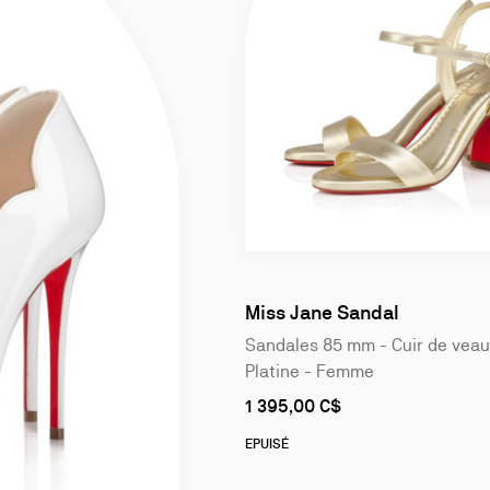
Slide
1
of
Miss Jane Sandal
4
Sandales 85 mm - Cuir de veau
Platine - Femme
As
1 395,00 C$
low
as
EPUISÉ