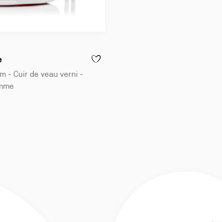
e
 - MISS Z MESH - ESCARPINS 80 MM - RÉSILLE ET CUIR NAPPA NACRÉ
AJOUTER À LA WISLIST - MISS Z MULE - M
 - Cuir de veau verni -
emme
Mule:
s Z Mule:
Mules 100 mm - Cuir de veau verni - Noir - Femme
Mules 100 mm - Cuir de veau verni - Blush - Femme
e:
Mules 100 mm - Cuir de veau verni - Bianco - Femme