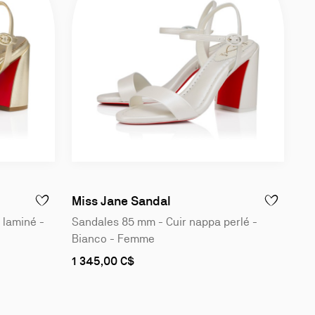
Slide
1
of
Miss Jane Sandal
AJOUTER À LA WISLIST - MISS JANE SANDAL - SANDALES 85 M
AJOUTER À L
4
 laminé -
Sandales 85 mm - Cuir nappa perlé -
Bianco - Femme
As
1 345,00 C$
low
as