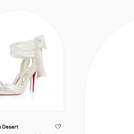
 Desert
 - MISS Z SANDAL DU DESERT - SANDALES À BRIDES 100 MM - CRÊPE 
AJOUTER À LA WISLIST - SANDALE DU DES