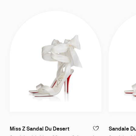
Slide
Slide
1
1
of
of
Miss Z Sandal Du Desert
Sandale Du
AJOUTER À LA WISLIST
4
4