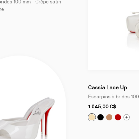
rides 100 mm - Crêpe satin -
me
Slide
1
of
Cassia Lace Up
4
Escarpins à brides 100
As
1 645,00 C$
low
as
Cassia Lace Up:
Cassia Lace Up:
Cassia Lace 
Cassia La
Escar
E