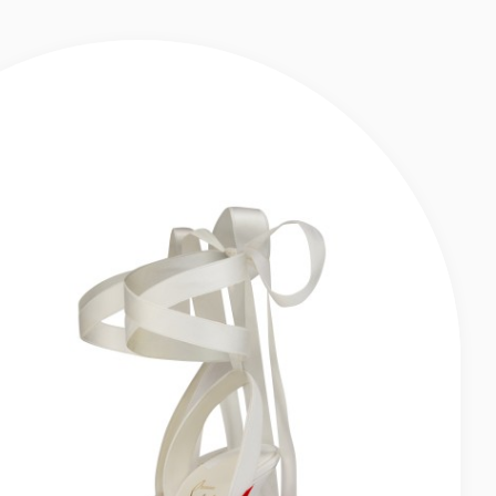
SATIN - IVORY - FEMME
ERT - SANDALES À BRIDES 100 MM - CRÊPE SATIN - IVORY - FEMME