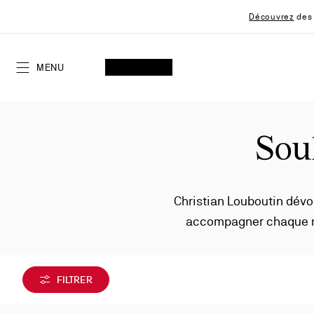
Skip
Découvrez
des 
to
Content
RECHERCHER
MON COMPTE
Ma
wishlist
SHOPPING CART
MENU
Sou
Christian Louboutin dévo
accompagner chaque mari
d'une
FILTRER