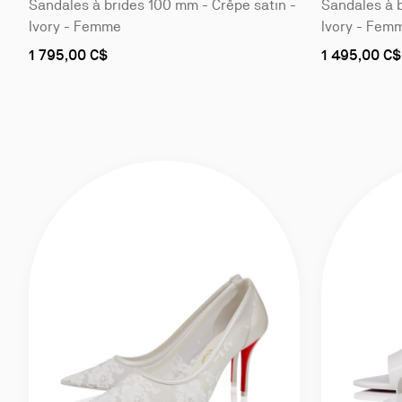
Sandales à brides 100 mm - Crêpe satin -
Sandales à b
Ivory - Femme
Ivory - Fem
As
As
1 795,00 C$
1 495,00 C$
low
low
as
as