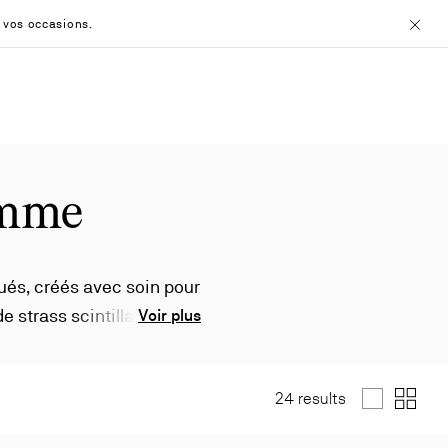
 vos occasions.
Ferme
emme
ués, créés avec soin pour
e strass scintillants ou
Voir plus
outin.
24 results
List
Grid