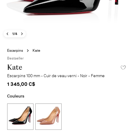
Image précédente - Kate
Image suivante - Kate
- Kate
1/4
Aller
au
Escarpins
Kate
début
Bestseller
de
Kate
AJOUTER
la
galerie
Escarpins 100 mm - Cuir de veau verni - Noir - Femme
d'images
1 345,00 C$
Couleurs