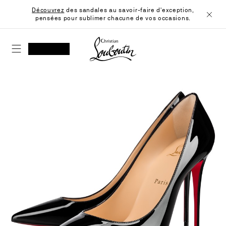
Skip
Découvrez
des sandales au savoir-faire d'exception,
to
pensées pour sublimer chacune de vos occasions.
Content
Ferme
Christian Louboutin - Accueil
RECHERCHER
MON COMPTE
Ma
wishlist
SHOPPING CART
Passez
à
la
fin
de
la
galerie
d'images