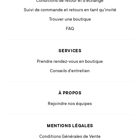
Conditions de retour et d'échange
et de limitation aux traitements des informations vous concernant, que
vous pouvez exercer en vous adressant à
Suivi de commande et retours en tant qu’invité
privacy.europe@christianlouboutin.com
.
Trouver une boutique
Si vous n’êtes pas satisfait de notre réponse dans le cadre de l’exercice
FAQ
de vos droits, vous pouvez adresser une réclamation auprès de l’autorité
de protection des données compétente. Pour plus d’information, veuillez
consulter notre
Politique de Confidentialité
disponible sur notre site
internet.
SERVICES
Restez à la pointe grâce à des communications pertinentes de la part
Prendre rendez-vous en boutique
de nos partenaires (y compris des publicités personnalisées via les
Conseils d'entretien
réseaux sociaux & plateformes digitales).
À PROPOS
Rejoindre nos équipes
MENTIONS LÉGALES
Conditions Générales de Vente