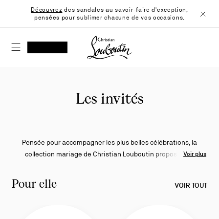
Skip
Découvrez
des sandales au savoir-faire d'exception,
to
pensées pour sublimer chacune de vos occasions.
Content
Ferme
Christian Louboutin - Accueil
RECHERCHER
MON COMPTE
Ma
wishlist
SHOPPING CART
Les invités
Pensée pour accompagner les plus belles célébrations, la
collection mariage de Christian Louboutin propose une
Voir plus
sélection de souliers raffinés pour sublimer les tenues
d’invité·e. Talons aiguilles ou carrés, plateformes sculpturales,
Pour elle
VOIR TOUT
finitions épurées ou parsemées de strass : chaque création se
distingue par l’emblématique semelle rouge, signature de la
Maison.