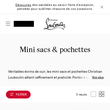
Skip
Découvrez
des sandales au savoir-faire d'exception,
to
pensées pour sublimer chacune de vos occasions.
Content
Ferme
Christian Louboutin - Accueil
RECHERCHER
MON COMPTE
Ma
wishlist
SHOPPING CART
Mini sacs & pochettes
Véritables écrins de cuir, les mini sacs et pochettes Christian
Louboutin allient raffinement et praticité. Portés à la main ou
Voir plus
en bandoulière, ils apportent à chaque silhouette une touche
d’élégance et de fonctionnalité.
FILTRER
5 results
List
Grid