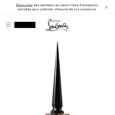
Skip
Découvrez
des sandales au savoir-faire d'exception,
to
pensées pour sublimer chacune de vos occasions.
Content
Ferme
Christian Louboutin - Accueil
RECHERCHER
MON COMPTE
Ma
wishlist
SHOPPING CART
Passez
à
la
fin
de
la
galerie
d'images