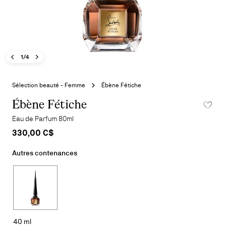
Image précédente - Ébène Fétiche
Image suivante - Ébène Fétiche
- Ébène Fétiche
1/4
Aller
au
Sélection beauté - Femme
Ébène Fétiche
début
de
Ébène Fétiche
AJOUTER
la
Eau de Parfum 80ml
galerie
330,00 C$
d'images
Autres contenances
40 ml