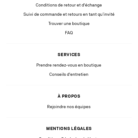
bénéficiez d'un droit d'accès, de rectification, de suppression, d’opposition
Conditions de retour et d'échange
et de limitation aux traitements des informations vous concernant, que
vous pouvez exercer en vous adressant à
Suivi de commande et retours en tant qu’invité
privacy.europe@christianlouboutin.com
.
Trouver une boutique
Si vous n’êtes pas satisfait de notre réponse dans le cadre de l’exercice
FAQ
de vos droits, vous pouvez adresser une réclamation auprès de l’autorité
de protection des données compétente. Pour plus d’information, veuillez
consulter notre
Politique de Confidentialité
disponible sur notre site
internet.
SERVICES
Restez à la pointe grâce à des communications pertinentes de la part
Prendre rendez-vous en boutique
de nos partenaires (y compris des publicités personnalisées via les
Conseils d'entretien
réseaux sociaux & plateformes digitales).
À PROPOS
Rejoindre nos équipes
MENTIONS LÉGALES