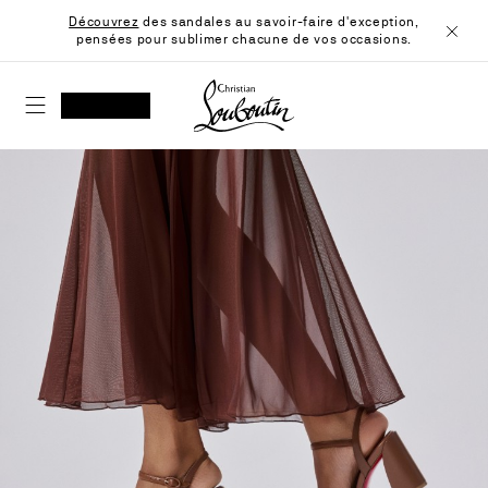
Skip
Découvrez
des sandales au savoir-faire d'exception,
to
pensées pour sublimer chacune de vos occasions.
Content
Ferme
Christian Louboutin - Accueil
RECHERCHER
MON COMPTE
Ma
wishlist
SHOPPING CART
Passez
à
la
fin
de
la
galerie
d'images