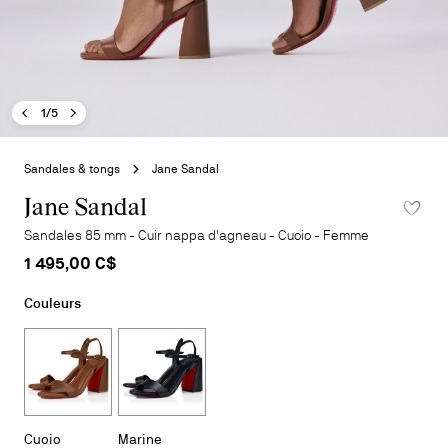
Image précédente - Jane Sandal
Image suivante - Jane Sandal
- Jane Sandal
1/5
Aller
au
Sandales & tongs
Jane Sandal
début
de
Jane Sandal
la
Sandales 85 mm - Cuir nappa d'agneau - Cuoio - Femme
galerie
1 495,00 C$
d'images
Couleurs
Cuoio
Marine